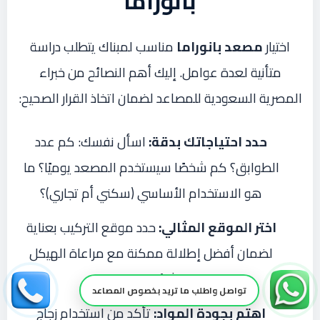
بانوراما
اختيار
مصعد بانوراما
مناسب لمبناك يتطلب دراسة
متأنية لعدة عوامل. إليك أهم النصائح من خبراء
المصرية السعودية للمصاعد لضمان اتخاذ القرار الصحيح:
حدد احتياجاتك بدقة:
اسأل نفسك: كم عدد
الطوابق؟ كم شخصًا سيستخدم المصعد يوميًا؟ ما
هو الاستخدام الأساسي (سكني أم تجاري)؟
اختر الموقع المثالي:
حدد موقع التركيب بعناية
لضمان أفضل إطلالة ممكنة مع مراعاة الهيكل
الإنشائي للمبنى.
تواصل واطلب ما تريد بخصوص المصاعد
اهتم بجودة المواد:
تأكد من استخدام زجاج